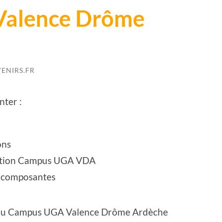
alence Drôme
ENIRS.FR
nter :
ons
rection Campus UGA VDA
t composantes
té du Campus UGA Valence Drôme Ardèche