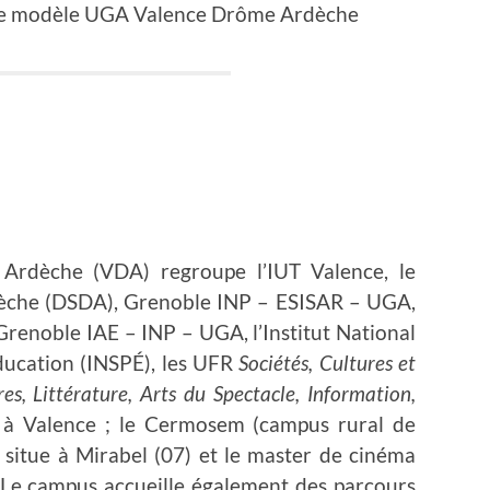
 le modèle UGA Valence Drôme Ardèche
rdèche (VDA) regroupe l’IUT Valence, le
che (DSDA), Grenoble INP – ESISAR – UGA,
Grenoble IAE – INP – UGA, l’Institut National
Éducation (INSPÉ), les UFR
Sociétés, Cultures et
res, Littérature, Arts du Spectacle, Information,
s à Valence ; le Cermosem (campus rural de
 situe à Mirabel (07) et le master de cinéma
 Le campus accueille également des parcours