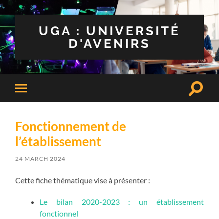
UGA : UNIVERSITÉ
D'AVENIRS
Toggle
Toggle
search
mobile
field
menu
Fonctionnement de
l’établissement
24 MARCH 2024
Cette fiche thématique vise à présenter :
Le bilan 2020-2023 : un établissement
fonctionnel