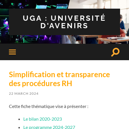
UGA : UNIVERSITÉ
D'AVENIRS
Toggle
Toggle
search
mobile
field
menu
Simplification et transparence
des procédures RH
22 MARCH 2024
Cette fiche thématique vise à présenter :
Le bilan 2020-2023
Le programme 2024-2027