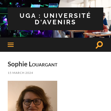
UGA : UNIVERSITÉ
D'AVENIRS
Toggle
Toggle
search
mobile
field
menu
Sophie
Louargant
15 MARCH 2024